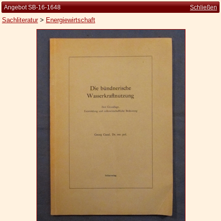
Angebot SB-16-1648
Schließen
Sachliteratur
>
Energiewirtschaft
Startseite
Zur Person
Kleine Kulturgeschichte
Die Brockhaus Auflagen
Die Meyer Auflagen
Zu den Angeboten
Ankauf
Versand
Widerrufsbelehrung
Geschäftsbedingungen
Datenschutzerklärung