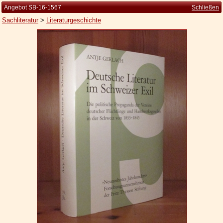
Angebot SB-16-1567
Schließen
Sachliteratur
>
Literaturgeschichte
Startseite
Zur Person
Kleine Kulturgeschichte
Die Brockhaus Auflagen
Die Meyer Auflagen
Zu den Angeboten
Ankauf
Versand
Widerrufsbelehrung
Geschäftsbedingungen
Datenschutzerklärung