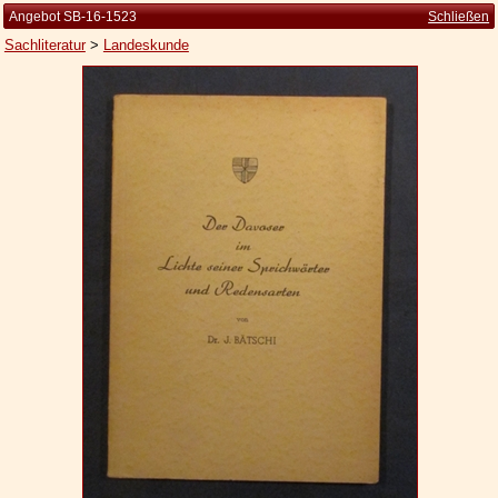
Angebot SB-16-1523
Schließen
Sachliteratur
>
Landeskunde
Startseite
Zur Person
Kleine Kulturgeschichte
Die Brockhaus Auflagen
Die Meyer Auflagen
Zu den Angeboten
Ankauf
Versand
Widerrufsbelehrung
Geschäftsbedingungen
Datenschutzerklärung