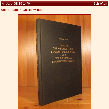
Angebot SB-16-1470
Schließen
Sachliteratur
>
Quellenwerke
Startseite
Zur Person
Kleine Kulturgeschichte
Die Brockhaus Auflagen
Die Meyer Auflagen
Zu den Angeboten
Ankauf
Versand
Widerrufsbelehrung
Geschäftsbedingungen
Datenschutzerklärung