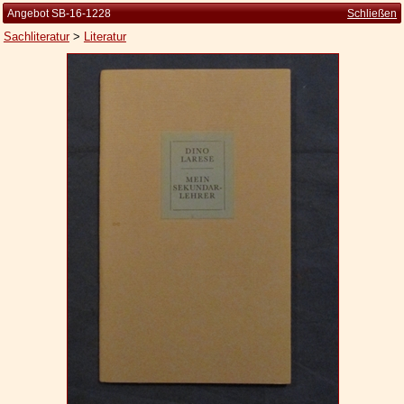
Angebot SB-16-1228
Schließen
Sachliteratur
>
Literatur
Startseite
Zur Person
Kleine Kulturgeschichte
Die Brockhaus Auflagen
Die Meyer Auflagen
Zu den Angeboten
Ankauf
Versand
Widerrufsbelehrung
Geschäftsbedingungen
Datenschutzerklärung