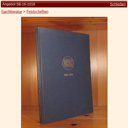
Angebot SB-16-1018
Schließen
Sachliteratur
>
Festschriften
Startseite
Zur Person
Kleine Kulturgeschichte
Die Brockhaus Auflagen
Die Meyer Auflagen
Zu den Angeboten
Ankauf
Versand
Widerrufsbelehrung
Geschäftsbedingungen
Datenschutzerklärung