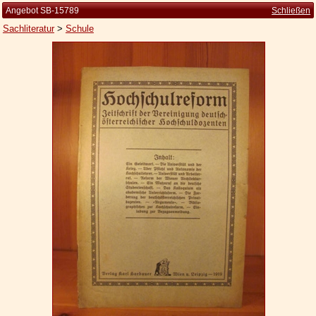
Angebot SB-15789
Schließen
Sachliteratur
>
Schule
Startseite
Zur Person
Kleine Kulturgeschichte
Die Brockhaus Auflagen
Die Meyer Auflagen
Zu den Angeboten
Ankauf
Versand
Widerrufsbelehrung
Geschäftsbedingungen
Datenschutzerklärung