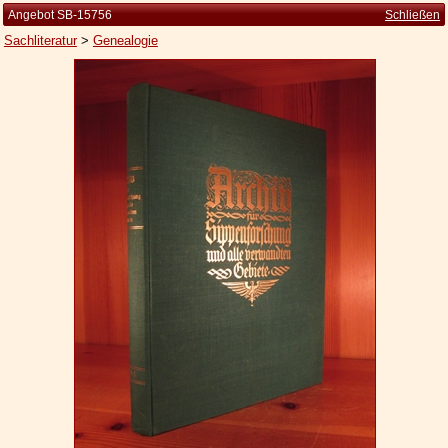
Angebot SB-15756
Schließen
Sachliteratur
>
Genealogie
Startseite
Zur Person
Kleine Kulturgeschichte
Die Brockhaus Auflagen
Die Meyer Auflagen
Zu den Angeboten
Ankauf
Versand
Widerrufsbelehrung
Geschäftsbedingungen
Datenschutzerklärung