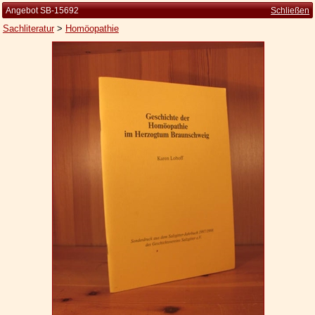
Angebot SB-15692
Schließen
Sachliteratur
>
Homöopathie
Startseite
Zur Person
Kleine Kulturgeschichte
Die Brockhaus Auflagen
Die Meyer Auflagen
Zu den Angeboten
Ankauf
Versand
Widerrufsbelehrung
Geschäftsbedingungen
Datenschutzerklärung