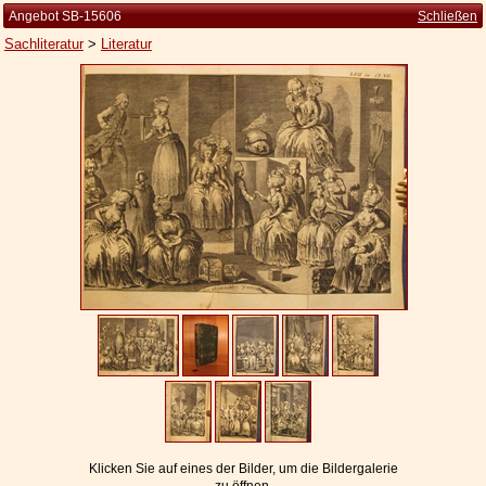
Angebot SB-15606
Schließen
Sachliteratur
>
Literatur
Startseite
Zur Person
Kleine Kulturgeschichte
Die Brockhaus Auflagen
Die Meyer Auflagen
Zu den Angeboten
Ankauf
Versand
Widerrufsbelehrung
Geschäftsbedingungen
Klicken Sie auf eines der Bilder, um die Bildergalerie
Datenschutzerklärung