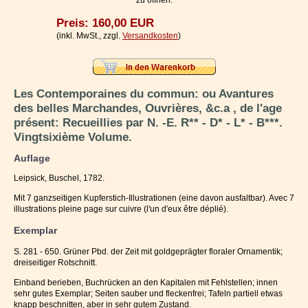
zu öffnen.
Impressum / Kontakt
Preis: 160,00 EUR
(inkl. MwSt., zzgl.
Versandkosten
)
Vertrag widerrufen
Ihr Warenkorb
Les Contemporaines du commun: ou Avantures
des belles Marchandes, Ouvrières, &c.a , de l'age
présent: Recueillies par N. -E. R** - D* - L* - B***.
Vingtsixième Volume.
Auflage
Leipsick, Buschel, 1782.
Mit 7 ganzseitigen Kupferstich-Illustrationen (eine davon ausfaltbar). Avec 7
illustrations pleine page sur cuivre (l'un d'eux être déplié).
Exemplar
S. 281 - 650. Grüner Pbd. der Zeit mit goldgeprägter floraler Ornamentik;
dreiseitiger Rotschnitt.
Einband berieben, Buchrücken an den Kapitalen mit Fehlstellen; innen
sehr gutes Exemplar; Seiten sauber und fleckenfrei; Tafeln partiell etwas
knapp beschnitten, aber in sehr gutem Zustand.