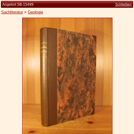
Angebot SB-15499
Schließen
Sachliteratur
>
Geologie
Startseite
Zur Person
Kleine Kulturgeschichte
Die Brockhaus Auflagen
Die Meyer Auflagen
Zu den Angeboten
Ankauf
Versand
Widerrufsbelehrung
Geschäftsbedingungen
Datenschutzerklärung