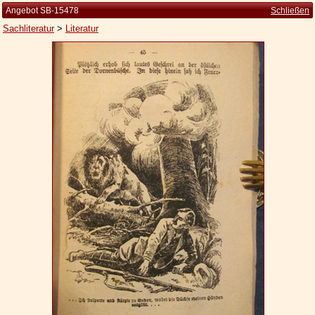
Angebot SB-15478
Schließen
Sachliteratur
>
Literatur
Startseite
Zur Person
Kleine Kulturgeschichte
Die Brockhaus Auflagen
Die Meyer Auflagen
Zu den Angeboten
Ankauf
Versand
Widerrufsbelehrung
Geschäftsbedingungen
Datenschutzerklärung