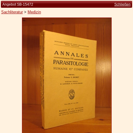
Angebot SB-15472
Schließen
Sachliteratur
>
Medizin
Startseite
Zur Person
Kleine Kulturgeschichte
Die Brockhaus Auflagen
Die Meyer Auflagen
Zu den Angeboten
Ankauf
Versand
Widerrufsbelehrung
Geschäftsbedingungen
Datenschutzerklärung