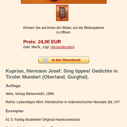
Impressum / Kontakt
Vertrag widerrufen
Ihr Warenkorb
Klicken Sie auf eines der Bilder, um die Bildergalerie
zu öffnen.
Preis: 24,00 EUR
(inkl. MwSt., zzgl.
Versandkosten
)
Kuprian, Hermann Josef: Sing öppes! Gedichte in
Tiroler Mundart (Oberland, Gurgltal).
Auflage
Wels, Verlag Welsermühl, 1989.
Reihe: Lebendiges Wort. Kleinbücher in österreichischer Mundart, Bd. 247.
Exemplar
61 S. Farbig illustrierter Original-Hardcoverband.