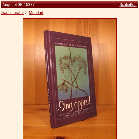
Angebot SB-15377
Schließen
Sachliteratur
>
Mundart
Startseite
Zur Person
Kleine Kulturgeschichte
Die Brockhaus Auflagen
Die Meyer Auflagen
Zu den Angeboten
Ankauf
Versand
Widerrufsbelehrung
Geschäftsbedingungen
Datenschutzerklärung