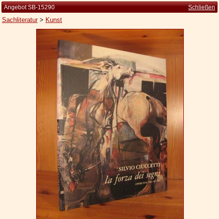
Angebot SB-15290
Schließen
Sachliteratur
>
Kunst
Startseite
Zur Person
Kleine Kulturgeschichte
Die Brockhaus Auflagen
Die Meyer Auflagen
Zu den Angeboten
Ankauf
Versand
Widerrufsbelehrung
Geschäftsbedingungen
Datenschutzerklärung