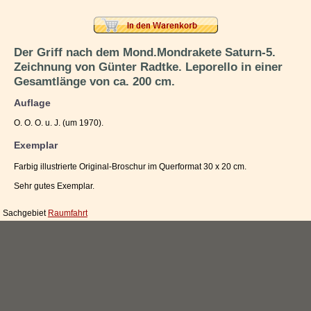
Impressum / Kontakt
Vertrag widerrufen
Der Griff nach dem Mond.Mondrakete Saturn-5.
Zeichnung von Günter Radtke. Leporello in einer
Ihr Warenkorb
Gesamtlänge von ca. 200 cm.
Auflage
O. O. O. u. J. (um 1970).
Exemplar
Farbig illustrierte Original-Broschur im Querformat 30 x 20 cm.
Sehr gutes Exemplar.
Sachgebiet
Raumfahrt