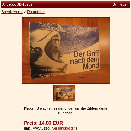
Angebot SB-15259
Schließen
Sachliteratur
>
Raumfahrt
Startseite
Zur Person
Kleine Kulturgeschichte
Die Brockhaus Auflagen
Die Meyer Auflagen
Zu den Angeboten
Ankauf
Versand
Widerrufsbelehrung
Klicken Sie auf eines der Bilder, um die Bildergalerie
zu öffnen.
Geschäftsbedingungen
Preis: 14,00 EUR
Datenschutzerklärung
(inkl. MwSt., zzgl.
Versandkosten
)