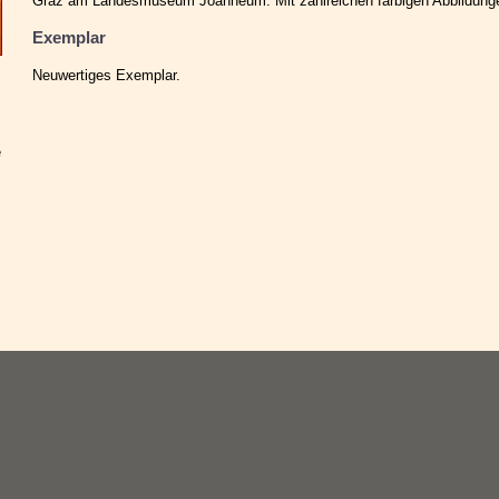
Graz am Landesmuseum Joanneum. Mit zahlreichen farbigen Abbildunge
Exemplar
Neuwertiges Exemplar.
e