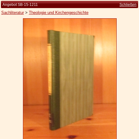
Angebot SB-15-1211
Schließen
Sachliteratur
>
Theologie und Kirchengeschichte
Startseite
Zur Person
Kleine Kulturgeschichte
Die Brockhaus Auflagen
Die Meyer Auflagen
Zu den Angeboten
Ankauf
Versand
Widerrufsbelehrung
Geschäftsbedingungen
Datenschutzerklärung