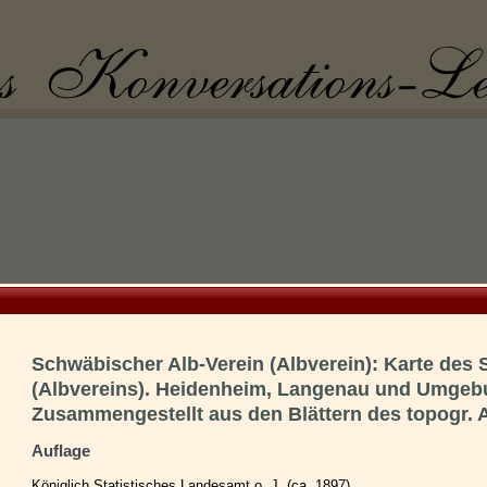
Schwäbischer Alb-Verein (Albverein): Karte des
(Albvereins). Heidenheim, Langenau und Umgeb
Zusammengestellt aus den Blättern des topogr. 
Auflage
Königlich Statistisches Landesamt o. J. (ca. 1897).