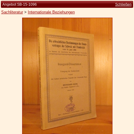
Angebot SB-15-1096
Schließen
Sachliteratur
>
Internationale Beziehungen
Startseite
Zur Person
Kleine Kulturgeschichte
Die Brockhaus Auflagen
Die Meyer Auflagen
Zu den Angeboten
Ankauf
Versand
Widerrufsbelehrung
Geschäftsbedingungen
Datenschutzerklärung