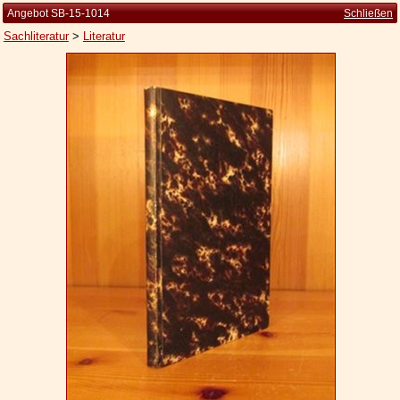
Angebot SB-15-1014
Schließen
Sachliteratur
>
Literatur
Startseite
Zur Person
Kleine Kulturgeschichte
Die Brockhaus Auflagen
Die Meyer Auflagen
Zu den Angeboten
Ankauf
Versand
Widerrufsbelehrung
Geschäftsbedingungen
Datenschutzerklärung