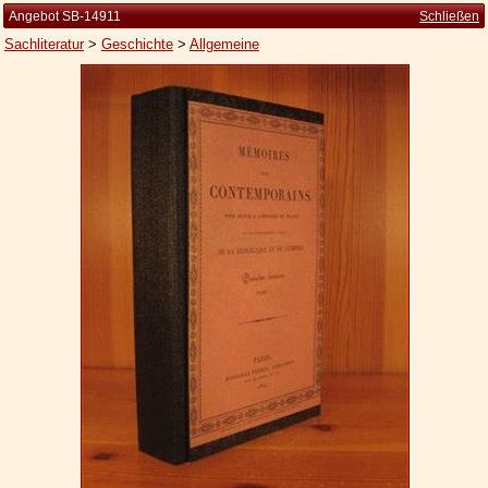
Angebot SB-14911
Schließen
Sachliteratur
>
Geschichte
>
Allgemeine
Startseite
Zur Person
Kleine Kulturgeschichte
Die Brockhaus Auflagen
Die Meyer Auflagen
Zu den Angeboten
Ankauf
Versand
Widerrufsbelehrung
Geschäftsbedingungen
Datenschutzerklärung