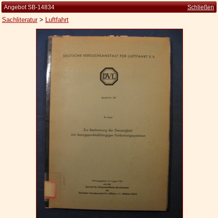
Angebot SB-14834
Schließen
Sachliteratur
>
Luftfahrt
Startseite
Zur Person
Kleine Kulturgeschichte
Die Brockhaus Auflagen
Die Meyer Auflagen
Zu den Angeboten
Ankauf
Versand
Widerrufsbelehrung
Geschäftsbedingungen
Datenschutzerklärung