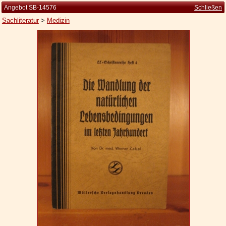
Angebot SB-14576
Schließen
Sachliteratur
>
Medizin
Startseite
Zur Person
Kleine Kulturgeschichte
Die Brockhaus Auflagen
Die Meyer Auflagen
Zu den Angeboten
Ankauf
Versand
Widerrufsbelehrung
Geschäftsbedingungen
Datenschutzerklärung