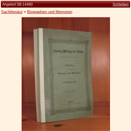
Angebot SB-14480
Schließen
Sachliteratur
>
Biographien und Memoiren
Startseite
Zur Person
Kleine Kulturgeschichte
Die Brockhaus Auflagen
Die Meyer Auflagen
Zu den Angeboten
Ankauf
Versand
Widerrufsbelehrung
Geschäftsbedingungen
Datenschutzerklärung