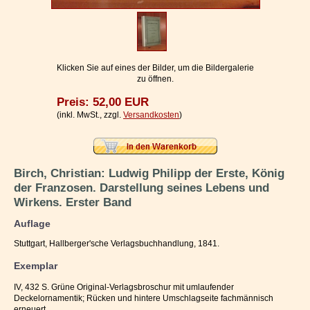
Impressum / Kontakt
Vertrag widerrufen
Ihr Warenkorb
Klicken Sie auf eines der Bilder, um die Bildergalerie
zu öffnen.
Preis: 52,00 EUR
(inkl. MwSt., zzgl.
Versandkosten
)
Birch, Christian: Ludwig Philipp der Erste, König
der Franzosen. Darstellung seines Lebens und
Wirkens. Erster Band
Auflage
Stuttgart, Hallberger'sche Verlagsbuchhandlung, 1841.
Exemplar
IV, 432 S. Grüne Original-Verlagsbroschur mit umlaufender
Deckelornamentik; Rücken und hintere Umschlagseite fachmännisch
erneuert.