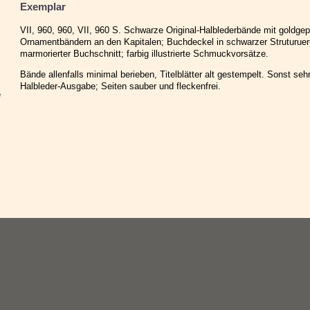
Exemplar
VII, 960, 960, VII, 960 S. Schwarze Original-Halblederbände mit goldge
Ornamentbändern an den Kapitalen; Buchdeckel in schwarzer Struturue
marmorierter Buchschnitt; farbig illustrierte Schmuckvorsätze.
Bände allenfalls minimal berieben, Titelblätter alt gestempelt. Sonst se
Halbleder-Ausgabe; Seiten sauber und fleckenfrei.
e