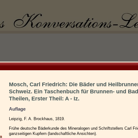
Mosch, Carl Friedrich: Die Bäder und Heilbrunn
Schweiz. Ein Taschenbuch für Brunnen- und Bad
Theilen, Erster Theil: A - Iz.
Auflage
Leipzig, F. A. Brockhaus, 1819.
Frühe deutsche Bäderkunde des Mineralogen und Schriftstellers Carl Fri
ganzseitigen Kupfern (landschaftliche Ansichten).