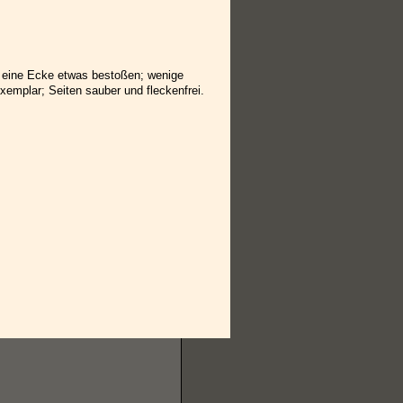
, eine Ecke etwas bestoßen; wenige
emplar; Seiten sauber und fleckenfrei.