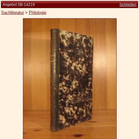
Angebot SB-14219
Schließen
Sachliteratur
>
Philologie
Startseite
Zur Person
Kleine Kulturgeschichte
Die Brockhaus Auflagen
Die Meyer Auflagen
Zu den Angeboten
Ankauf
Versand
Widerrufsbelehrung
Geschäftsbedingungen
Datenschutzerklärung