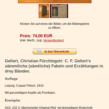
Impressum / Kontakt
Vertrag widerrufen
Ihr Warenkorb
Klicken Sie auf eines der Bilder, um die Bildergalerie
zu öffnen.
Preis: 74,00 EUR
(inkl. MwSt., zzgl.
Versandkosten
)
Gellert, Christian Fürchtegott: C. F. Gellert's
sämmtliche (sämtliche) Fabeln und Erzählungen in
drey Bänden.
Auflage
Leipzig, Caspar Fritsch, 1810.
Mit ganzseitigem Kupfer als Frontispiz.
Exemplar
XXX, 232 S. Marmorierter Original-Pbd. mit dreiseitigem Rotschnitt.