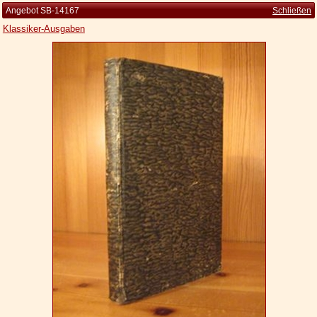
Angebot SB-14167
Schließen
Klassiker-Ausgaben
Startseite
Zur Person
Kleine Kulturgeschichte
Die Brockhaus Auflagen
Die Meyer Auflagen
Zu den Angeboten
Ankauf
Versand
Widerrufsbelehrung
Geschäftsbedingungen
Datenschutzerklärung