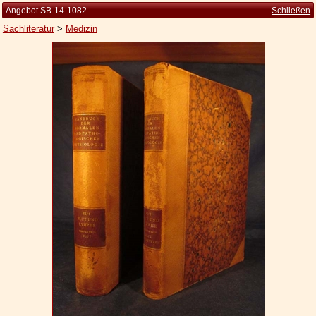
Angebot SB-14-1082
Schließen
Sachliteratur
>
Medizin
Startseite
Zur Person
Kleine Kulturgeschichte
Die Brockhaus Auflagen
Die Meyer Auflagen
Zu den Angeboten
Ankauf
Versand
Widerrufsbelehrung
Geschäftsbedingungen
Datenschutzerklärung