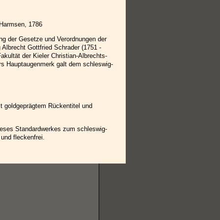
 Harmsen, 1786
ng der Gesetze und Verordnungen der
Albrecht Gottfried Schrader (1751 -
akultät der Kieler Christian-Albrechts-
ders Hauptaugenmerk galt dem schleswig-
t goldgeprägtem Rückentitel und
ieses Standardwerkes zum schleswig-
 und fleckenfrei.