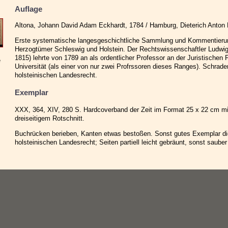
Auflage
Altona, Johann David Adam Eckhardt, 1784 / Hamburg, Dieterich Anton
Erste systematische langesgeschichtliche Sammlung und Kommentieru
Herzogtümer Schleswig und Holstein. Der Rechtswissenschaftler Ludwig 
1815) lehrte von 1789 an als ordentlicher Professor an der Juristischen F
e
Universität (als einer von nur zwei Profrssoren dieses Ranges). Schra
holsteinischen Landesrecht.
Exemplar
XXX, 364, XIV, 280 S. Hardcoverband der Zeit im Format 25 x 22 cm mi
dreiseitigem Rotschnitt.
Buchrücken berieben, Kanten etwas bestoßen. Sonst gutes Exemplar d
holsteinischen Landesrecht; Seiten partiell leicht gebräunt, sonst sauber