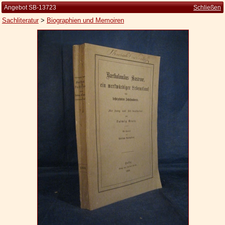
Angebot SB-13723
Schließen
Sachliteratur
>
Biographien und Memoiren
Startseite
Zur Person
Kleine Kulturgeschichte
Die Brockhaus Auflagen
Die Meyer Auflagen
Zu den Angeboten
Ankauf
Versand
Widerrufsbelehrung
Geschäftsbedingungen
Datenschutzerklärung