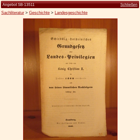
Angebot SB-13511
Schließen
Sachliteratur
>
Geschichte
>
Landesgeschichte
Startseite
Zur Person
Kleine Kulturgeschichte
Die Brockhaus Auflagen
Die Meyer Auflagen
Zu den Angeboten
Ankauf
Versand
Widerrufsbelehrung
Geschäftsbedingungen
Datenschutzerklärung