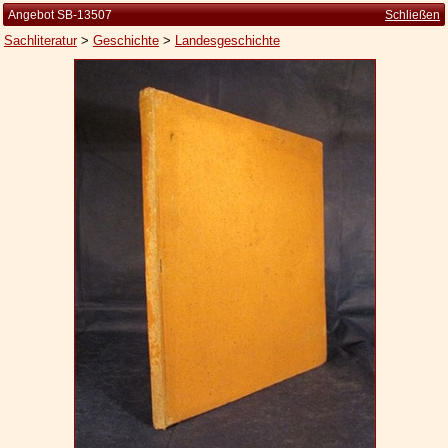
Angebot SB-13507
Schließen
Sachliteratur
>
Geschichte
>
Landesgeschichte
Startseite
Zur Person
Kleine Kulturgeschichte
Die Brockhaus Auflagen
Die Meyer Auflagen
Zu den Angeboten
Ankauf
Versand
Widerrufsbelehrung
Geschäftsbedingungen
Datenschutzerklärung