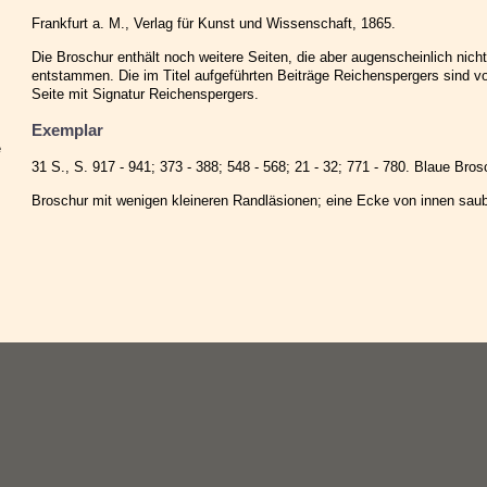
Frankfurt a. M., Verlag für Kunst und Wissenschaft, 1865.
Die Broschur enthält noch weitere Seiten, die aber augenscheinlich nic
entstammen. Die im Titel aufgeführten Beiträge Reichenspergers sind vo
Seite mit Signatur Reichenspergers.
Exemplar
e
31 S., S. 917 - 941; 373 - 388; 548 - 568; 21 - 32; 771 - 780. Blaue Bro
Broschur mit wenigen kleineren Randläsionen; eine Ecke von innen saub