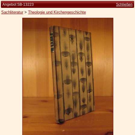
Angebot SB-13223
Schließen
Sachliteratur
>
Theologie und Kirchengeschichte
Startseite
Zur Person
Kleine Kulturgeschichte
Die Brockhaus Auflagen
Die Meyer Auflagen
Zu den Angeboten
Ankauf
Versand
Widerrufsbelehrung
Geschäftsbedingungen
Datenschutzerklärung