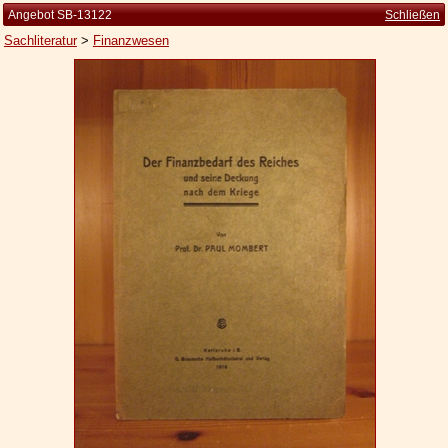
Angebot SB-13122
Schließen
Sachliteratur
>
Finanzwesen
Startseite
Zur Person
Kleine Kulturgeschichte
Die Brockhaus Auflagen
Die Meyer Auflagen
Zu den Angeboten
Ankauf
Versand
Widerrufsbelehrung
Geschäftsbedingungen
Datenschutzerklärung