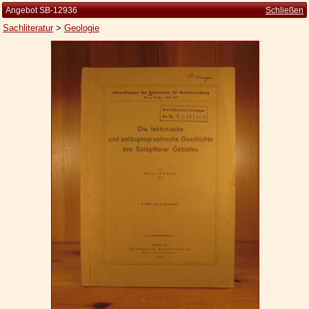
Angebot SB-12936
Schließen
Sachliteratur
>
Geologie
Startseite
Zur Person
Kleine Kulturgeschichte
Die Brockhaus Auflagen
Die Meyer Auflagen
Zu den Angeboten
Ankauf
Versand
Widerrufsbelehrung
Geschäftsbedingungen
Datenschutzerklärung