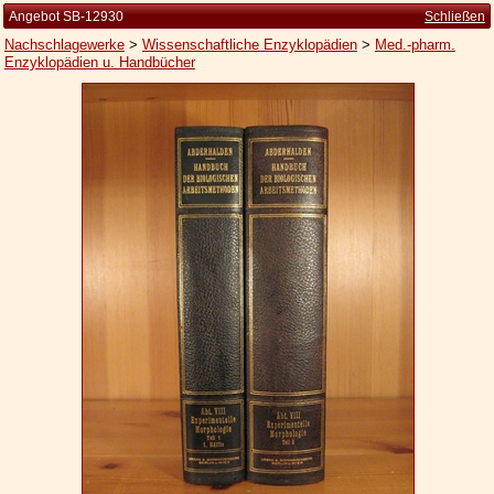
Angebot SB-12930
Schließen
Nachschlagewerke
>
Wissenschaftliche Enzyklopädien
>
Med.-pharm.
Enzyklopädien u. Handbücher
Startseite
Zur Person
Kleine Kulturgeschichte
Die Brockhaus Auflagen
Die Meyer Auflagen
Zu den Angeboten
Ankauf
Versand
Widerrufsbelehrung
Geschäftsbedingungen
Datenschutzerklärung