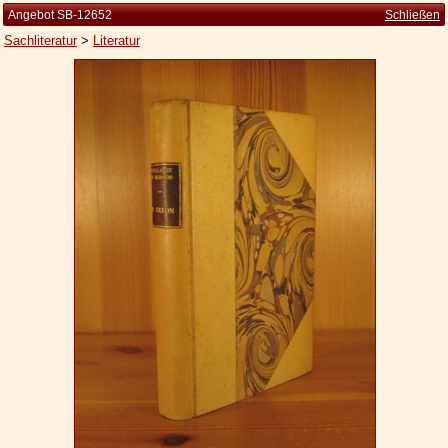
Angebot SB-12652
Schließen
Sachliteratur
>
Literatur
Startseite
Zur Person
Kleine Kulturgeschichte
Die Brockhaus Auflagen
Die Meyer Auflagen
Zu den Angeboten
Ankauf
Versand
Widerrufsbelehrung
Geschäftsbedingungen
Datenschutzerklärung