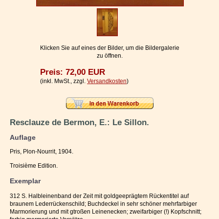
Impressum / Kontakt
Vertrag widerrufen
Ihr Warenkorb
Klicken Sie auf eines der Bilder, um die Bildergalerie
zu öffnen.
Preis: 72,00 EUR
(inkl. MwSt., zzgl.
Versandkosten
)
Resclauze de Bermon, E.: Le Sillon.
Auflage
Pris, Plon-Nourrit, 1904.
Troisième Edition.
Exemplar
312 S. Halbleinenband der Zeit mit goldgeeprägtem Rückentitel auf
braunem Lederrückenschild; Buchdeckel in sehr schöner mehrfarbiger
Marmorierung und mit gtroßen Leinenecken; zweifarbiger (!) Kopfschnitt;