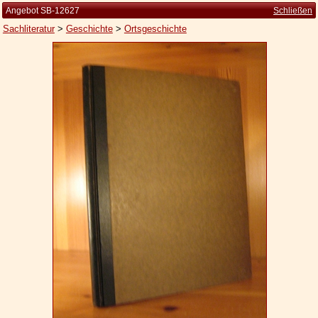
Angebot SB-12627
Schließen
Sachliteratur
>
Geschichte
>
Ortsgeschichte
Startseite
Zur Person
Kleine Kulturgeschichte
Die Brockhaus Auflagen
Die Meyer Auflagen
Zu den Angeboten
Ankauf
Versand
Widerrufsbelehrung
Geschäftsbedingungen
Datenschutzerklärung