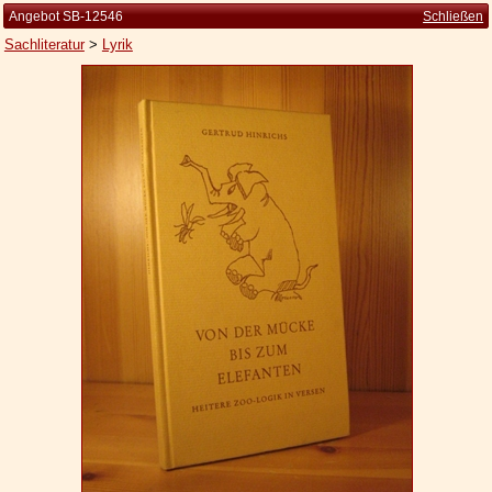
Angebot SB-12546
Schließen
Sachliteratur
>
Lyrik
Startseite
Zur Person
Kleine Kulturgeschichte
Die Brockhaus Auflagen
Die Meyer Auflagen
Zu den Angeboten
Ankauf
Versand
Widerrufsbelehrung
Geschäftsbedingungen
Datenschutzerklärung