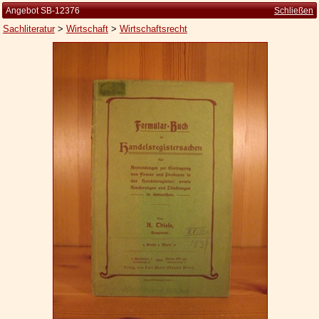
Angebot SB-12376
Schließen
Sachliteratur
>
Wirtschaft
>
Wirtschaftsrecht
Startseite
Zur Person
Kleine Kulturgeschichte
Die Brockhaus Auflagen
Die Meyer Auflagen
Zu den Angeboten
Ankauf
Versand
Widerrufsbelehrung
Geschäftsbedingungen
Datenschutzerklärung