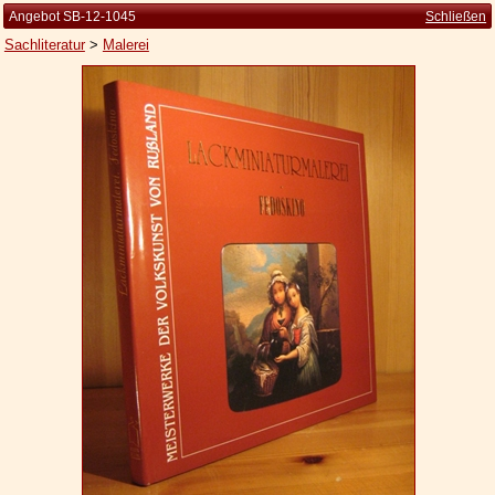
Angebot SB-12-1045
Schließen
Sachliteratur
>
Malerei
Startseite
Zur Person
Kleine Kulturgeschichte
Die Brockhaus Auflagen
Die Meyer Auflagen
Zu den Angeboten
Ankauf
Versand
Widerrufsbelehrung
Geschäftsbedingungen
Datenschutzerklärung