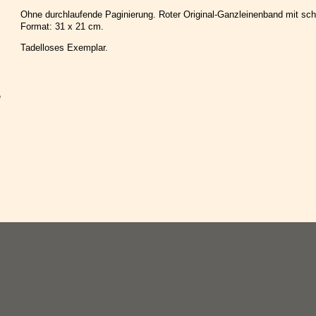
Ohne durchlaufende Paginierung. Roter Original-Ganzleinenband mit sc
Format: 31 x 21 cm.
Tadelloses Exemplar.
e