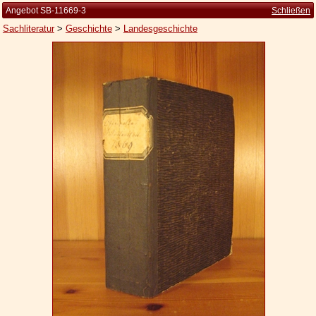
Angebot SB-11669-3
Schließen
Sachliteratur
>
Geschichte
>
Landesgeschichte
Startseite
Zur Person
Kleine Kulturgeschichte
Die Brockhaus Auflagen
Die Meyer Auflagen
Zu den Angeboten
Ankauf
Versand
Widerrufsbelehrung
Geschäftsbedingungen
Datenschutzerklärung