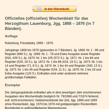
Impressum / Kontakt
Vertrag widerrufen
Officielles (offizielles) Wochenblatt für das
Herzogthum Lauenburg, Jgg. 1868 – 1876 (in 7
Ihr Warenkorb
Bänden).
Auflage
Ratzeburg, Freystatzky, 1868 – 1876.
Jahrgänge 1868 bis 1876 (gebunden in 7 Bänden). Jg. 1868: Nr. 1 - 99 und
Register (899 S.); Jg. 1869: Nr. 1 - 78 und Extra-Ausgabe sowie Register
(916, 439 S.); Jg. 1870: Nr. 1 bis 105 (572 S.); Jg. 1871: Nr. 1 bis 84 und
Register (529, 18 S.); Jg. 1872: Nr. 1 bis 88 (418, 19 S.); Jg. 1873: Nr. 1 bis
14 und Register (71, 8 S.); Jg. 1874: Nr. 1 bis 44 und Register (340, 13 S.);
Jg. 1875: Nr. 1 bis 49 und Register (534, 11 S.). Jg. 1876: Nr. 1 bis 18 und
Extra-Ausgabe (120 S.). Enthalten sind unter anderem mehrere
großformatige Falttafeln.
Exemplar
Die Jahrgangsbände enthalten alle in dem jeweiligen Jahr erschienenen
Ausgaben des Wochenblatts (lediglich Nr. 79/1868 und 7/1874 fehlend,
evtl. nicht erschienen). Halbleinenbände der Zeit, Jgg. 1868 und 1869
ohne Rückentutel, Jgg. 1970 bis 1976 mit goldgeprägten Rückentiteln.
Buchdeckel in anthrazitfarbener Marmorierung.