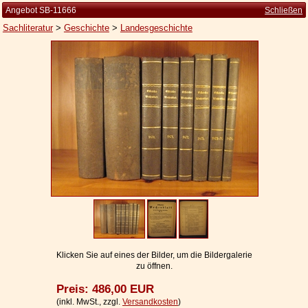
Angebot SB-11666
Schließen
Sachliteratur
>
Geschichte
>
Landesgeschichte
Startseite
Zur Person
Kleine Kulturgeschichte
Die Brockhaus Auflagen
Die Meyer Auflagen
Zu den Angeboten
Ankauf
Versand
Widerrufsbelehrung
Klicken Sie auf eines der Bilder, um die Bildergalerie
zu öffnen.
Geschäftsbedingungen
Preis: 486,00 EUR
Datenschutzerklärung
(inkl. MwSt., zzgl.
Versandkosten
)