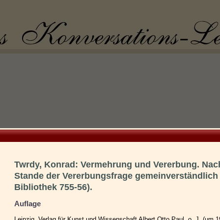
Twrdy, Konrad: Vermehrung und Vererbung. Na
Stande der Vererbungsfrage gemeinverständlich d
Bibliothek 755-56).
Auflage
Leipzig, Verlag für Kunst und Wissenschaft Albert Otto Paul, o. J. (um 1