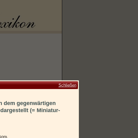
Schließen
ch dem gegenwärtigen
argestellt (= Miniatur-
920).