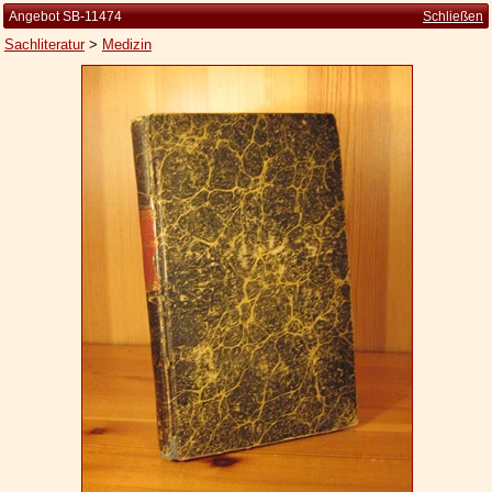
Angebot SB-11474
Schließen
Sachliteratur
>
Medizin
Startseite
Zur Person
Kleine Kulturgeschichte
Die Brockhaus Auflagen
Die Meyer Auflagen
Zu den Angeboten
Ankauf
Versand
Widerrufsbelehrung
Geschäftsbedingungen
Datenschutzerklärung