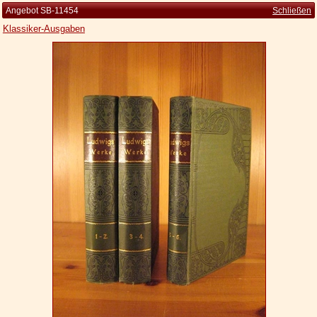
Angebot SB-11454
Schließen
Klassiker-Ausgaben
Startseite
Zur Person
Kleine Kulturgeschichte
Die Brockhaus Auflagen
Die Meyer Auflagen
Zu den Angeboten
Ankauf
Versand
Widerrufsbelehrung
Geschäftsbedingungen
Datenschutzerklärung